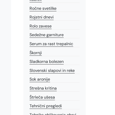
Ročne svetilke
Rojstni dnevi
Rolo zavese
Sedežne garniture
Serum za rast trepalnic
Škornji
Sladkorna bolezen
Slovenski slapovi in reke
Sok aronije
Strešna kritina
Štrleča ušesa
Tehnični pregledi
Tehnike oblikovanja obrvi