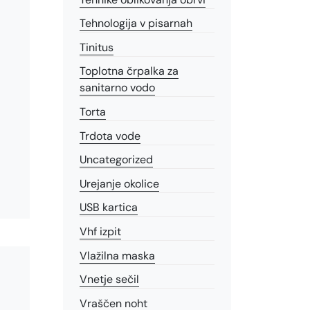
Tehnologija v pisarnah
Tinitus
Toplotna črpalka za
sanitarno vodo
Torta
Trdota vode
Uncategorized
Urejanje okolice
USB kartica
Vhf izpit
Vlažilna maska
Vnetje sečil
Vraščen noht