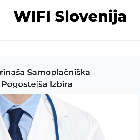
WIFI Slovenija
h Prinaša Samoplačniška
 Pogostejša Izbira