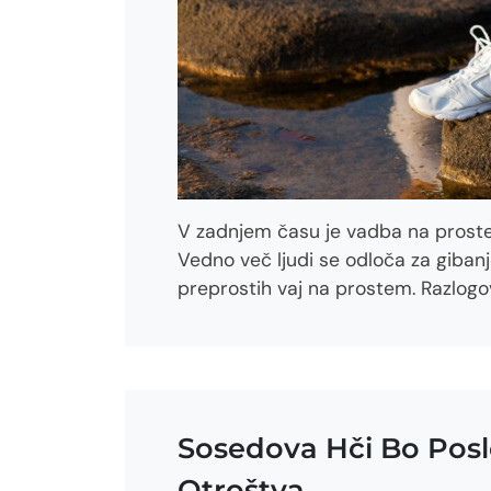
V zadnjem času je vadba na prostem 
Vedno več ljudi se odloča za gibanje 
preprostih vaj na prostem. Razlogov
Sosedova Hči Bo Poslov
Otroštva