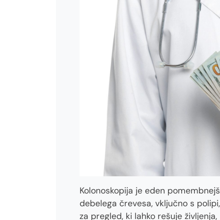
Kolonoskopija je eden pomembnejši
debelega črevesa, vključno s polipi
za pregled, ki lahko rešuje življenj