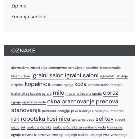
Zipline
Zunanja senčila
OZNAKE
alternativna zdravljenja
alternativno zdravljenje
bolečine
hipnoterapija
igralni salon
igralni saloni
hiša z vrtom
izgorelost
izkušnje
kopalnica
koža
z zipline
kovana ograja
kraniosakralna terapija
milo
obraz
materiali za kovano ograjo
moderna kovana ograja
okna
praznovanje
prenova
ograja
ogrevanje vode
stanovanja
prihranek energije
prva izkušnja zipline
prvi maraton
rak
robotska kosilnica
selitev
sanitarna voda
stresni
odziv
tek
toplotna črpalka
toplotna črpalka za sanitarno vodo
trajnostna
ograja
travme iz otroštva
treningi
urejanje okolice
urejanje vrta
vrtnarjenje