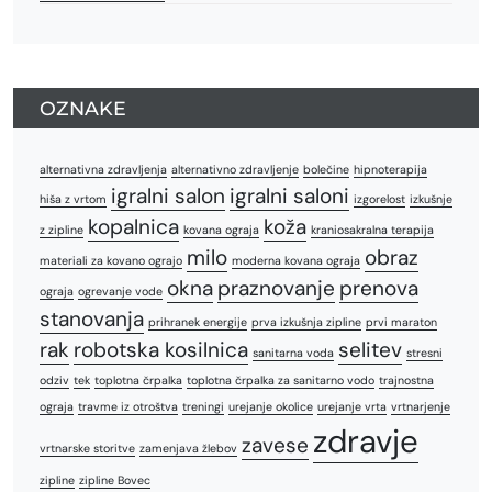
OZNAKE
alternativna zdravljenja
alternativno zdravljenje
bolečine
hipnoterapija
igralni salon
igralni saloni
hiša z vrtom
izgorelost
izkušnje
kopalnica
koža
z zipline
kovana ograja
kraniosakralna terapija
milo
obraz
materiali za kovano ograjo
moderna kovana ograja
okna
praznovanje
prenova
ograja
ogrevanje vode
stanovanja
prihranek energije
prva izkušnja zipline
prvi maraton
rak
robotska kosilnica
selitev
sanitarna voda
stresni
odziv
tek
toplotna črpalka
toplotna črpalka za sanitarno vodo
trajnostna
ograja
travme iz otroštva
treningi
urejanje okolice
urejanje vrta
vrtnarjenje
zdravje
zavese
vrtnarske storitve
zamenjava žlebov
zipline
zipline Bovec