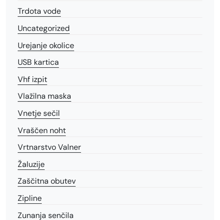
Trdota vode
Uncategorized
Urejanje okolice
USB kartica
Vhf izpit
Vlažilna maska
Vnetje sečil
Vraščen noht
Vrtnarstvo Valner
Žaluzije
Zaščitna obutev
Zipline
Zunanja senčila