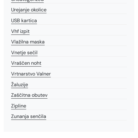
Urejanje okolice
USB kartica
Vhf izpit
Vlažilna maska
Vnetje sečil
Vraščen noht
Vrtnarstvo Valner
Žaluzije
Zaščitna obutev
Zipline
Zunanja senčila