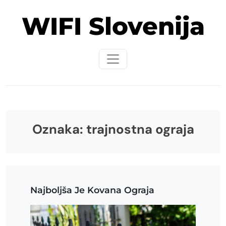
Skip
WIFI Slovenija
to
content
Oznaka:
trajnostna ograja
Najboljša Je Kovana Ograja