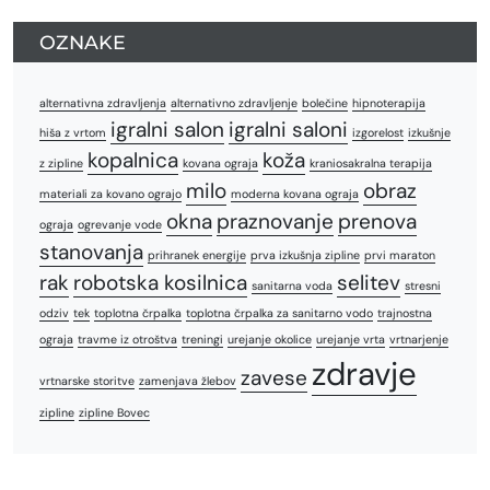
OZNAKE
alternativna zdravljenja
alternativno zdravljenje
bolečine
hipnoterapija
igralni salon
igralni saloni
hiša z vrtom
izgorelost
izkušnje
kopalnica
koža
z zipline
kovana ograja
kraniosakralna terapija
milo
obraz
materiali za kovano ograjo
moderna kovana ograja
okna
praznovanje
prenova
ograja
ogrevanje vode
stanovanja
prihranek energije
prva izkušnja zipline
prvi maraton
rak
robotska kosilnica
selitev
sanitarna voda
stresni
odziv
tek
toplotna črpalka
toplotna črpalka za sanitarno vodo
trajnostna
ograja
travme iz otroštva
treningi
urejanje okolice
urejanje vrta
vrtnarjenje
zdravje
zavese
vrtnarske storitve
zamenjava žlebov
zipline
zipline Bovec