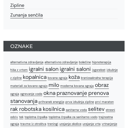
Zipline
Zunanja senčila
OZNAKE
alternativna zdravljenja
alternativno zdravljenje
bolečine
hipnoterapija
igralni salon
igralni saloni
hiša z vrtom
izgorelost
izkušnje
kopalnica
koža
z zipline
kovana ograja
kraniosakralna terapija
milo
obraz
materiali za kovano ograjo
moderna kovana ograja
okna
praznovanje
prenova
ograja
ogrevanje vode
stanovanja
prihranek energije
prva izkušnja zipline
prvi maraton
rak
robotska kosilnica
selitev
sanitarna voda
stresni
odziv
tek
toplotna črpalka
toplotna črpalka za sanitarno vodo
trajnostna
ograja
travme iz otroštva
treningi
urejanje okolice
urejanje vrta
vrtnarjenje