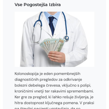
Vse Pogostejša Izbira
Kolonoskopija je eden pomembnejših
diagnostičnih pregledov za odkrivanje
bolezni debelega črevesa, vključno s polipi,
kroničnimi vnetji ter rakavimi spremembami.
Ker gre za pregled, ki lahko rešuje življenja, je
hitra dostopnost ključnega pomena. V praksi
pa številni pacienti ugotavljajo, da so…