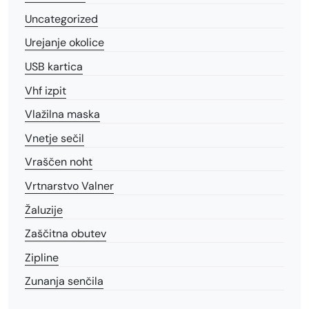
Uncategorized
Urejanje okolice
USB kartica
Vhf izpit
Vlažilna maska
Vnetje sečil
Vraščen noht
Vrtnarstvo Valner
Žaluzije
Zaščitna obutev
Zipline
Zunanja senčila