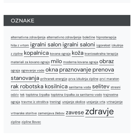
OZNAKE
alternativna zdravljenja
alternativno zdravljenje
bolečine
hipnoterapija
igralni salon
igralni saloni
hiša z vrtom
izgorelost
izkušnje
kopalnica
koža
z zipline
kovana ograja
kraniosakralna terapija
milo
obraz
materiali za kovano ograjo
moderna kovana ograja
okna
praznovanje
prenova
ograja
ogrevanje vode
stanovanja
prihranek energije
prva izkušnja zipline
prvi maraton
rak
robotska kosilnica
selitev
sanitarna voda
stresni
odziv
tek
toplotna črpalka
toplotna črpalka za sanitarno vodo
trajnostna
ograja
travme iz otroštva
treningi
urejanje okolice
urejanje vrta
vrtnarjenje
zdravje
zavese
vrtnarske storitve
zamenjava žlebov
zipline
zipline Bovec