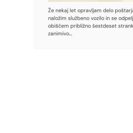
Že nekaj let opravljam delo poštar
naložim službeno vozilo in se odpe
obiščem približno šestdeset strank,
zanimivo…