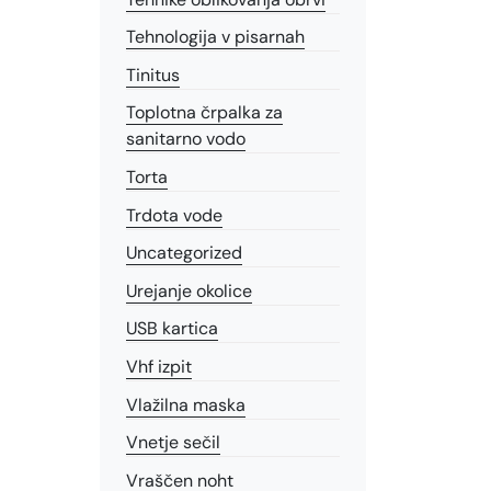
Tehnologija v pisarnah
Tinitus
Toplotna črpalka za
sanitarno vodo
Torta
Trdota vode
Uncategorized
Urejanje okolice
USB kartica
Vhf izpit
Vlažilna maska
Vnetje sečil
Vraščen noht