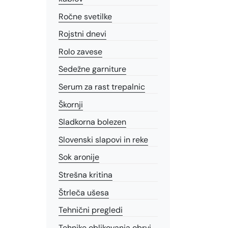
Ročne svetilke
Rojstni dnevi
Rolo zavese
Sedežne garniture
Serum za rast trepalnic
Škornji
Sladkorna bolezen
Slovenski slapovi in reke
Sok aronije
Strešna kritina
Štrleča ušesa
Tehnični pregledi
Tehnike oblikovanja obrvi