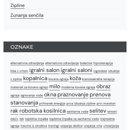
Zipline
Zunanja senčila
OZNAKE
alternativna zdravljenja
alternativno zdravljenje
bolečine
hipnoterapija
igralni salon
igralni saloni
hiša z vrtom
izgorelost
izkušnje
kopalnica
koža
z zipline
kovana ograja
kraniosakralna terapija
milo
obraz
materiali za kovano ograjo
moderna kovana ograja
okna
praznovanje
prenova
ograja
ogrevanje vode
stanovanja
prihranek energije
prva izkušnja zipline
prvi maraton
rak
robotska kosilnica
selitev
sanitarna voda
stresni
odziv
tek
toplotna črpalka
toplotna črpalka za sanitarno vodo
trajnostna
ograja
travme iz otroštva
treningi
urejanje okolice
urejanje vrta
vrtnarjenje