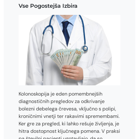
Vse Pogostejša Izbira
Kolonoskopija je eden pomembnejših
diagnostičnih pregledov za odkrivanje
bolezni debelega črevesa, vključno s polipi,
kroničnimi vnetji ter rakavimi spremembami.
Ker gre za pregled, ki lahko rešuje življenja, je
hitra dostopnost ključnega pomena. V praksi
pa številni pacienti ugotavljajo, da so…