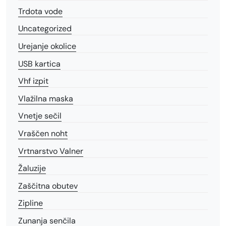
Trdota vode
Uncategorized
Urejanje okolice
USB kartica
Vhf izpit
Vlažilna maska
Vnetje sečil
Vraščen noht
Vrtnarstvo Valner
Žaluzije
Zaščitna obutev
Zipline
Zunanja senčila