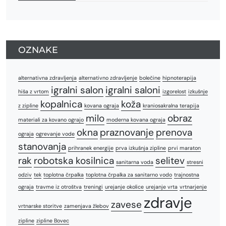
OZNAKE
alternativna zdravljenja
alternativno zdravljenje
bolečine
hipnoterapija
igralni salon
igralni saloni
hiša z vrtom
izgorelost
izkušnje
kopalnica
koža
z zipline
kovana ograja
kraniosakralna terapija
milo
obraz
materiali za kovano ograjo
moderna kovana ograja
okna
praznovanje
prenova
ograja
ogrevanje vode
stanovanja
prihranek energije
prva izkušnja zipline
prvi maraton
rak
robotska kosilnica
selitev
sanitarna voda
stresni
odziv
tek
toplotna črpalka
toplotna črpalka za sanitarno vodo
trajnostna
ograja
travme iz otroštva
treningi
urejanje okolice
urejanje vrta
vrtnarjenje
zdravje
zavese
vrtnarske storitve
zamenjava žlebov
zipline
zipline Bovec