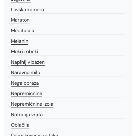
Lovska kamera
Maraton
Meditacija
Melanin
Mokri robčki
Napihljiv bazen
Naravno milo
Nega obraza
Nepremičnine
Nepremičnine Izola
Notranja vrata
Oblačila
Odmaševanje odtoka