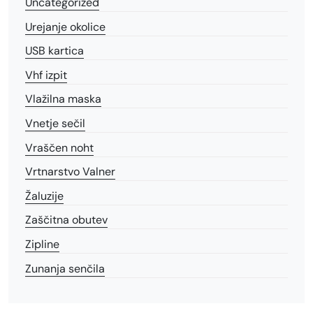
Uncategorized
Urejanje okolice
USB kartica
Vhf izpit
Vlažilna maska
Vnetje sečil
Vraščen noht
Vrtnarstvo Valner
Žaluzije
Zaščitna obutev
Zipline
Zunanja senčila