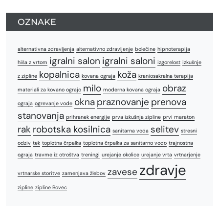
OZNAKE
alternativna zdravljenja
alternativno zdravljenje
bolečine
hipnoterapija
igralni salon
igralni saloni
hiša z vrtom
izgorelost
izkušnje
kopalnica
koža
z zipline
kovana ograja
kraniosakralna terapija
milo
obraz
materiali za kovano ograjo
moderna kovana ograja
okna
praznovanje
prenova
ograja
ogrevanje vode
stanovanja
prihranek energije
prva izkušnja zipline
prvi maraton
rak
robotska kosilnica
selitev
sanitarna voda
stresni
odziv
tek
toplotna črpalka
toplotna črpalka za sanitarno vodo
trajnostna
ograja
travme iz otroštva
treningi
urejanje okolice
urejanje vrta
vrtnarjenje
zdravje
zavese
vrtnarske storitve
zamenjava žlebov
zipline
zipline Bovec