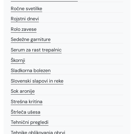
Ročne svetilke
Rojstni dnevi
Rolo zavese
Sedežne garniture
Serum za rast trepalnic
Škornji
Sladkorna bolezen
Slovenski slapovi in reke
Sok aronije
Strešna kritina
Štrleča ušesa
Tehnični pregledi
Tehnike oblikovanja obrvi