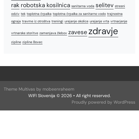
rak
robotska kosilnica
selitev
sanitarna voda
stresni
odziv
tek
toplotna črpalka
toplotna črpalka za sanitarno vodo
trajnostna
ograja
travme iz otroštva
treningi
urejanje okolice
urejanje vrta
vrtnarjenje
zdravje
zavese
vrtnarske storitve
zamenjava žlebov
zipline
zipline Bovec
Theme Multivas by mobeenraheem
WIFI Slovenija © 2026 • All right reserved.
Proudly powered by WordPress