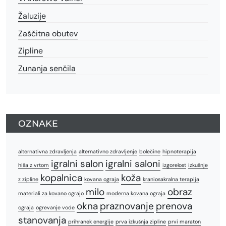
Žaluzije
Zaščitna obutev
Zipline
Zunanja senčila
OZNAKE
alternativna zdravljenja
alternativno zdravljenje
bolečine
hipnoterapija
igralni salon
igralni saloni
hiša z vrtom
izgorelost
izkušnje
kopalnica
koža
z zipline
kovana ograja
kraniosakralna terapija
milo
obraz
materiali za kovano ograjo
moderna kovana ograja
okna
praznovanje
prenova
ograja
ogrevanje vode
stanovanja
prihranek energije
prva izkušnja zipline
prvi maraton