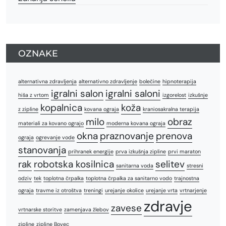
OZNAKE
alternativna zdravljenja
alternativno zdravljenje
bolečine
hipnoterapija
igralni salon
igralni saloni
hiša z vrtom
izgorelost
izkušnje
kopalnica
koža
z zipline
kovana ograja
kraniosakralna terapija
milo
obraz
materiali za kovano ograjo
moderna kovana ograja
okna
praznovanje
prenova
ograja
ogrevanje vode
stanovanja
prihranek energije
prva izkušnja zipline
prvi maraton
rak
robotska kosilnica
selitev
sanitarna voda
stresni
odziv
tek
toplotna črpalka
toplotna črpalka za sanitarno vodo
trajnostna
ograja
travme iz otroštva
treningi
urejanje okolice
urejanje vrta
vrtnarjenje
zdravje
zavese
vrtnarske storitve
zamenjava žlebov
zipline
zipline Bovec