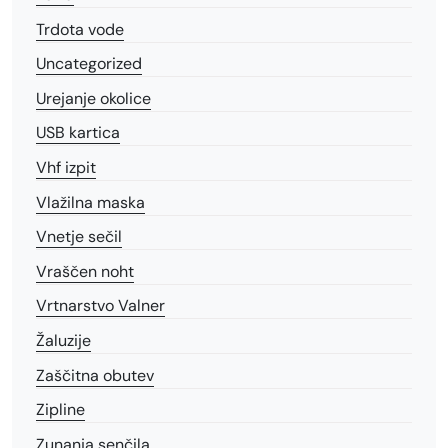
Trdota vode
Uncategorized
Urejanje okolice
USB kartica
Vhf izpit
Vlažilna maska
Vnetje sečil
Vraščen noht
Vrtnarstvo Valner
Žaluzije
Zaščitna obutev
Zipline
Zunanja senčila