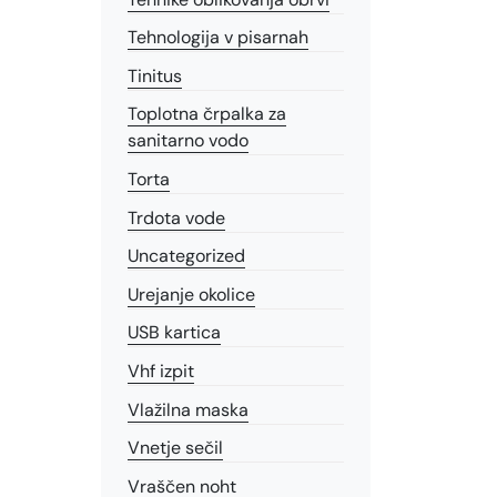
Tehnologija v pisarnah
Tinitus
Toplotna črpalka za
sanitarno vodo
Torta
Trdota vode
Uncategorized
Urejanje okolice
USB kartica
Vhf izpit
Vlažilna maska
Vnetje sečil
Vraščen noht