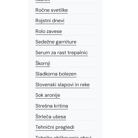
Ročne svetilke
Rojstni dnevi
Rolo zavese
Sedežne garniture
Serum za rast trepalnic
Škornji
Sladkorna bolezen
Slovenski slapovi in reke
Sok aronije
Strešna kritina
Štrleča ušesa
Tehnični pregledi
Tehnike oblikovanja obrvi