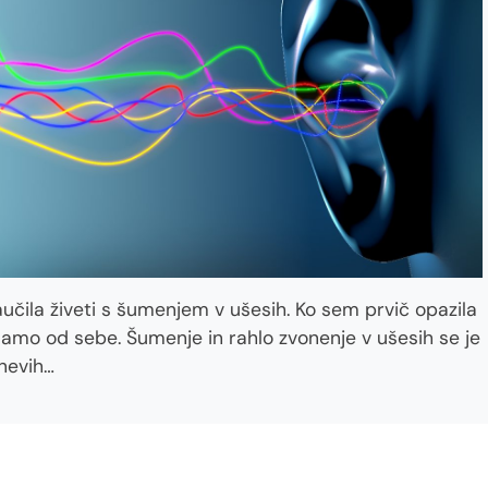
učila živeti s šumenjem v ušesih. Ko sem prvič opazila
samo od sebe. Šumenje in rahlo zvonenje v ušesih se je
nevih…