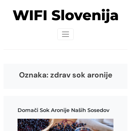
Skip
WIFI Slovenija
to
content
Oznaka:
zdrav sok aronije
Domači Sok Aronije Naših Sosedov