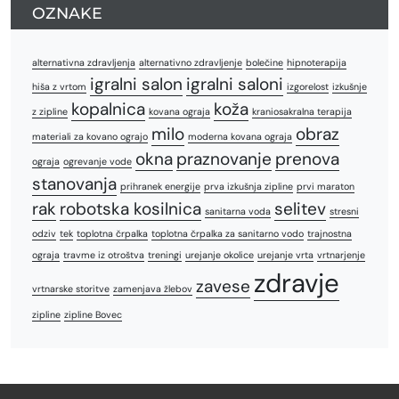
OZNAKE
alternativna zdravljenja
alternativno zdravljenje
bolečine
hipnoterapija
igralni salon
igralni saloni
hiša z vrtom
izgorelost
izkušnje
kopalnica
koža
z zipline
kovana ograja
kraniosakralna terapija
milo
obraz
materiali za kovano ograjo
moderna kovana ograja
okna
praznovanje
prenova
ograja
ogrevanje vode
stanovanja
prihranek energije
prva izkušnja zipline
prvi maraton
rak
robotska kosilnica
selitev
sanitarna voda
stresni
odziv
tek
toplotna črpalka
toplotna črpalka za sanitarno vodo
trajnostna
ograja
travme iz otroštva
treningi
urejanje okolice
urejanje vrta
vrtnarjenje
zdravje
zavese
vrtnarske storitve
zamenjava žlebov
zipline
zipline Bovec