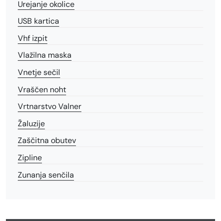
Urejanje okolice
USB kartica
Vhf izpit
Vlažilna maska
Vnetje sečil
Vraščen noht
Vrtnarstvo Valner
Žaluzije
Zaščitna obutev
Zipline
Zunanja senčila