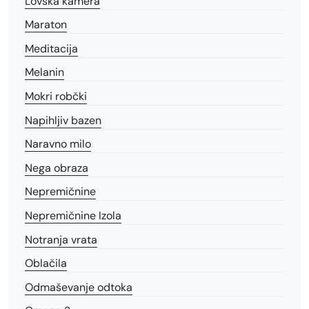
Lovska kamera
Maraton
Meditacija
Melanin
Mokri robčki
Napihljiv bazen
Naravno milo
Nega obraza
Nepremičnine
Nepremičnine Izola
Notranja vrata
Oblačila
Odmaševanje odtoka