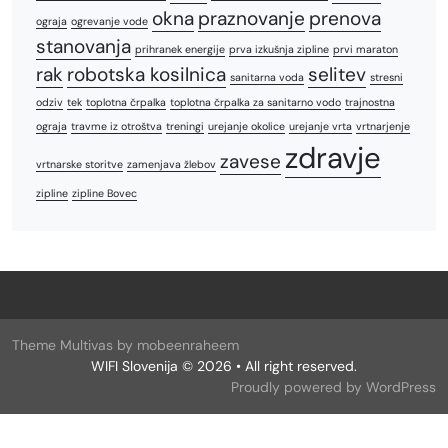
okna
praznovanje
prenova
ograja
ogrevanje vode
stanovanja
prihranek energije
prva izkušnja zipline
prvi maraton
rak
robotska kosilnica
selitev
sanitarna voda
stresni
odziv
tek
toplotna črpalka
toplotna črpalka za sanitarno vodo
trajnostna
ograja
travme iz otroštva
treningi
urejanje okolice
urejanje vrta
vrtnarjenje
zdravje
zavese
vrtnarske storitve
zamenjava žlebov
zipline
zipline Bovec
Theme Multivas by mobeenraheem
WIFI Slovenija © 2026 • All right reserved.
Proudly powered by WordPress