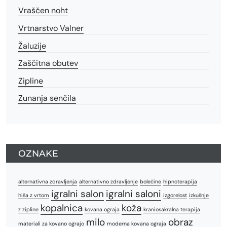
Vraščen noht
Vrtnarstvo Valner
Žaluzije
Zaščitna obutev
Zipline
Zunanja senčila
OZNAKE
alternativna zdravljenja
alternativno zdravljenje
bolečine
hipnoterapija
igralni salon
igralni saloni
hiša z vrtom
izgorelost
izkušnje
kopalnica
koža
z zipline
kovana ograja
kraniosakralna terapija
milo
obraz
materiali za kovano ograjo
moderna kovana ograja