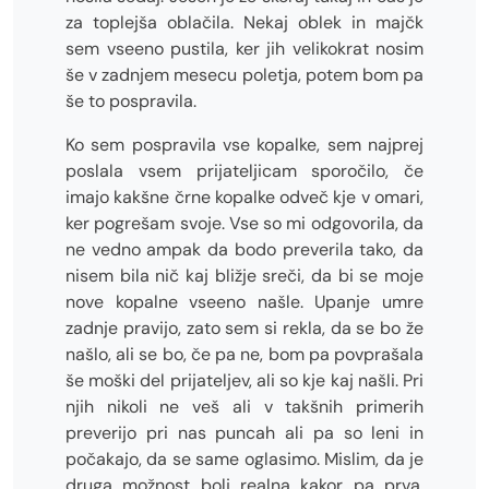
za toplejša oblačila. Nekaj oblek in majčk
sem vseeno pustila, ker jih velikokrat nosim
še v zadnjem mesecu poletja, potem bom pa
še to pospravila.
Ko sem pospravila vse kopalke, sem najprej
poslala vsem prijateljicam sporočilo, če
imajo kakšne črne kopalke odveč kje v omari,
ker pogrešam svoje. Vse so mi odgovorila, da
ne vedno ampak da bodo preverila tako, da
nisem bila nič kaj bližje sreči, da bi se moje
nove kopalne vseeno našle. Upanje umre
zadnje pravijo, zato sem si rekla, da se bo že
našlo, ali se bo, če pa ne, bom pa povprašala
še moški del prijateljev, ali so kje kaj našli. Pri
njih nikoli ne veš ali v takšnih primerih
preverijo pri nas puncah ali pa so leni in
počakajo, da se same oglasimo. Mislim, da je
druga možnost bolj realna kakor pa prva.