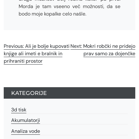
Morda je tam vseeno več možnosti, da se
bodo moje kopalke celo našle.
Navigacija
Previous:
Ali je bolje kupovati
Next:
Mokri robčki ne pridejo
knjige ali imeti e bralnik in
prav samo za dojenčke
prispevka
prihraniti prostor
KATEGORIJE
3d tisk
Akumulatorji
Analiza vode