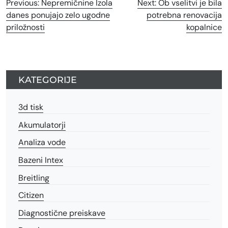
Navigacija
Previous:
Nepremičnine Izola
Next:
Ob vselitvi je bila
danes ponujajo zelo ugodne
potrebna renovacija
prispevka
priložnosti
kopalnice
KATEGORIJE
3d tisk
Akumulatorji
Analiza vode
Bazeni Intex
Breitling
Citizen
Diagnostične preiskave