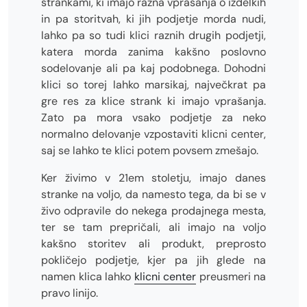
strankami, ki imajo razna vprašanja o izdelkih
in pa storitvah, ki jih podjetje morda nudi,
lahko pa so tudi klici raznih drugih podjetji,
katera morda zanima kakšno poslovno
sodelovanje ali pa kaj podobnega. Dohodni
klici so torej lahko marsikaj, največkrat pa
gre res za klice strank ki imajo vprašanja.
Zato pa mora vsako podjetje za neko
normalno delovanje vzpostaviti klicni center,
saj se lahko te klici potem povsem zmešajo.
Ker živimo v 21em stoletju, imajo danes
stranke na voljo, da namesto tega, da bi se v
živo odpravile do nekega prodajnega mesta,
ter se tam prepričali, ali imajo na voljo
kakšno storitev ali produkt, preprosto
pokličejo podjetje, kjer pa jih glede na
namen klica lahko
klicni center
preusmeri na
pravo linijo.