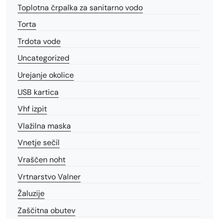
Toplotna črpalka za sanitarno vodo
Torta
Trdota vode
Uncategorized
Urejanje okolice
USB kartica
Vhf izpit
Vlažilna maska
Vnetje sečil
Vraščen noht
Vrtnarstvo Valner
Žaluzije
Zaščitna obutev