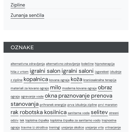
Zipline
Zunanja senčila
OZNAKE
alternativna zdravljenja
alternativno zdravljenje
bolečine
hipnoterapija
igralni salon
igralni saloni
hiša z vrtom
izgorelost
izkušnje
kopalnica
koža
z zipline
kovana ograja
kraniosakralna terapija
milo
obraz
materiali za kovano ograjo
moderna kovana ograja
okna
praznovanje
prenova
ograja
ogrevanje vode
stanovanja
prihranek energije
prva izkušnja zipline
prvi maraton
rak
robotska kosilnica
selitev
sanitarna voda
stresni
odziv
tek
toplotna črpalka
toplotna črpalka za sanitarno vodo
trajnostna
ograja
travme iz otroštva
treningi
urejanje okolice
urejanje vrta
vrtnarjenje