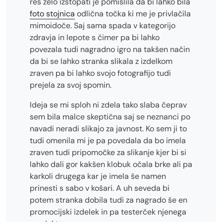
res zelo izstopati je pomislila da bi lahko bila
foto stojnica
odlična točka ki me je privlačila
mimoidoče. Saj sama spada v kategorijo
zdravja in lepote s čimer pa bi lahko
povezala tudi nagradno igro na takšen način
da bi se lahko stranka slikala z izdelkom
zraven pa bi lahko svojo fotografijo tudi
prejela za svoj spomin.
Ideja se mi sploh ni zdela tako slaba čeprav
sem bila malce skeptična saj se neznanci po
navadi neradi slikajo za javnost. Ko sem ji to
tudi omenila mi je pa povedala da bo imela
zraven tudi pripomočke za slikanje kjer bi si
lahko dali gor kakšen klobuk očala brke ali pa
karkoli drugega kar je imela še namen
prinesti s sabo v košari. A uh seveda bi
potem stranka dobila tudi za nagrado še en
promocijski izdelek in pa testerček njenega