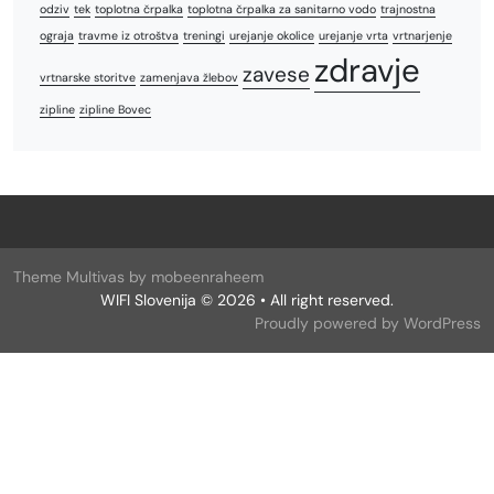
odziv
tek
toplotna črpalka
toplotna črpalka za sanitarno vodo
trajnostna
ograja
travme iz otroštva
treningi
urejanje okolice
urejanje vrta
vrtnarjenje
zdravje
zavese
vrtnarske storitve
zamenjava žlebov
zipline
zipline Bovec
Theme Multivas by mobeenraheem
WIFI Slovenija © 2026 • All right reserved.
Proudly powered by WordPress