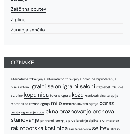
Zaščitna obutev
Zipline
Zunanja senčila
OZNAKE
alternativna zdravljenja
alternativno zdravljenje
bolečine
hipnoterapija
igralni salon
igralni saloni
hiša z vrtom
izgorelost
izkušnje
kopalnica
koža
z zipline
kovana ograja
kraniosakralna terapija
milo
obraz
materiali za kovano ograjo
moderna kovana ograja
okna
praznovanje
prenova
ograja
ogrevanje vode
stanovanja
prihranek energije
prva izkušnja zipline
prvi maraton
rak
robotska kosilnica
selitev
sanitarna voda
stresni