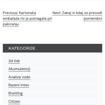
Navigacija
Previous:
Kartonska
Next:
Zakaj in kdaj so prevodi
embalaža mi je pomagala pri
pomembni
prispevka
pakiranju
KATEGORIJE
3d tisk
Akumulatorji
Analiza vode
Bazeni Intex
Breitling
Citizen