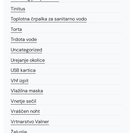
Tinitus
Toplotna črpalka za sanitarno vodo
Torta
Trdota vode
Uncategorized
Urejanje okolice
USB kartica
Vhf izpit
Vlažilna maska
Vnetje sečil
Vraščen noht
Vrtnarstvo Valner
Žaluzije