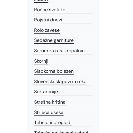
Ročne svetilke
Rojstni dnevi
Rolo zavese
Sedežne garniture
Serum za rast trepalnic
Škornji
Sladkorna bolezen
Slovenski slapovi in reke
Sok aronije
Strešna kritina
Štrleča ušesa
Tehnični pregledi
Tehnike oblikovanja obrvi