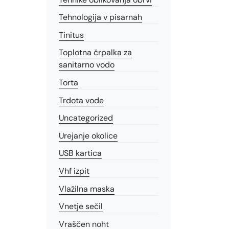
Tehnologija v pisarnah
Tinitus
Toplotna črpalka za
sanitarno vodo
Torta
Trdota vode
Uncategorized
Urejanje okolice
USB kartica
Vhf izpit
Vlažilna maska
Vnetje sečil
Vraščen noht