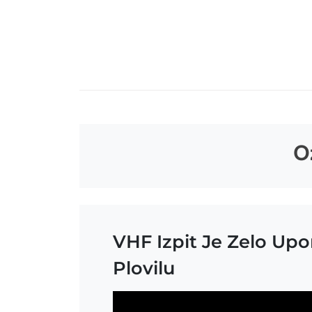
Skip
to
content
O
VHF Izpit Je Zelo Up
Plovilu